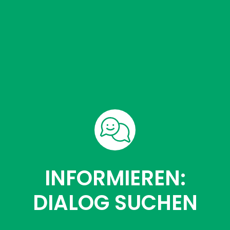
INFORMIEREN:
DIALOG SUCHEN