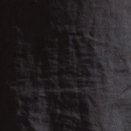
Audio "Wusstest du schon?"
Audio Textmeditation
Audio Weg-Impuls
Station 6 – Audiowalk
Audio zum Ort
Audio zum Kunstwerk
Audio "Wusstest du schon?"
Audio als Textmeditation
Audio Weg-Impuls