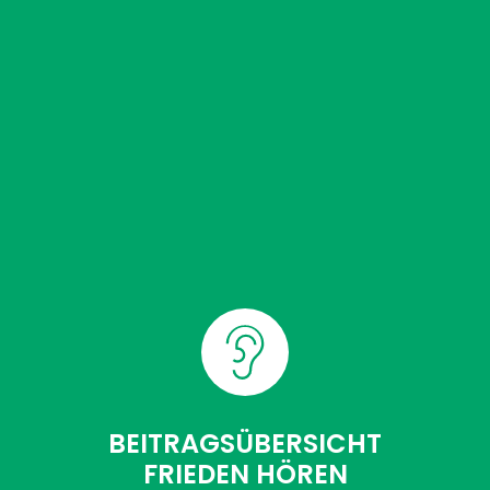
BEITRAGSÜBERSICHT
FRIEDEN HÖREN