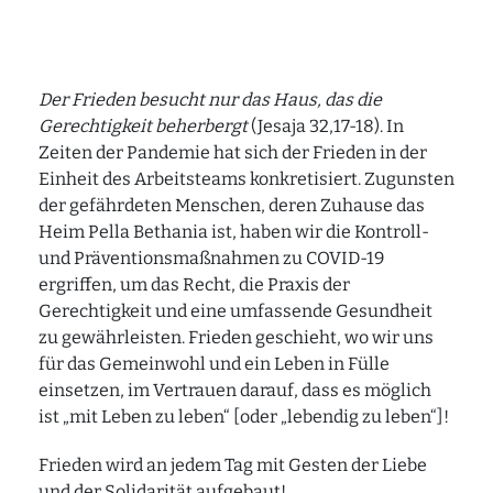
Audio "Wusstest du schon?"
Audio Textmeditation
Der Frieden besucht nur das Haus, das die
Audio Weg-Impuls
Gerechtigkeit beherbergt
(Jesaja 32,17-18). In
Zeiten der Pandemie hat sich der Frieden in der
Station 6 – Audiowalk
Einheit des Arbeitsteams konkretisiert. Zugunsten
Audio zum Ort
der gefährdeten Menschen, deren Zuhause das
Heim Pella Bethania ist, haben wir die Kontroll-
Audio zum Kunstwerk
und Präventionsmaßnahmen zu COVID-19
Audio "Wusstest du schon?"
ergriffen, um das Recht, die Praxis der
Audio als Textmeditation
Gerechtigkeit und eine umfassende Gesundheit
zu gewährleisten. Frieden geschieht, wo wir uns
Audio Weg-Impuls
für das Gemeinwohl und ein Leben in Fülle
einsetzen, im Vertrauen darauf, dass es möglich
ist „mit Leben zu leben“ [oder „lebendig zu leben“]!
Frieden wird an jedem Tag mit Gesten der Liebe
und der Solidarität aufgebaut!