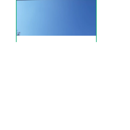
Führungen &
Pilgertage
Friedensort2GO