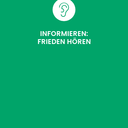
INFORMIEREN:
FRIEDEN HÖREN