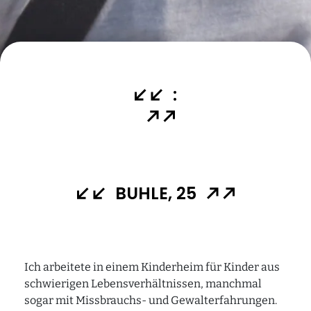
Audio zum Kunstwerk
Audio "Wusstest du schon?"
Audio Textmeditation
Audio Weg-Impuls
:
Station 4 – Audiowalk
Audio zum Ort
Audio zum Kunstwerk
Audio "Wusstest du schon?"
BUHLE, 25
Audio Audio Textmeditation
Audio Weg-Impuls
Station 5 – Audiowalk
Ich arbeitete in einem Kinderheim für Kinder aus
Audio zum Ort
schwierigen Lebensverhältnissen, manchmal
sogar mit Missbrauchs- und Gewalterfahrungen.
Audio zum Kunstwerk