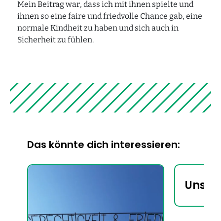
Mein Beitrag war, dass ich mit ihnen spielte und
Audio "Wusstest du schon?"
ihnen so eine faire und friedvolle Chance gab, eine
normale Kindheit zu haben und sich auch in
Audio Textmeditation
Sicherheit zu fühlen.
Audio Weg-Impuls
Station 6 – Audiowalk
Audio zum Ort
Audio zum Kunstwerk
Audio "Wusstest du schon?"
Audio als Textmeditation
Das könnte dich interessieren:
Audio Weg-Impuls
Unser