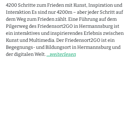
Audio zum Kunstwerk
4200 Schritte zum Frieden mit Kunst, Inspiration und
Audio "Wusstest du schon?"
Interaktion Es sind nur 4200m – aber jeder Schritt auf
dem Weg zum Frieden zählt. Eine Führung auf dem
Audio Textmeditation
Pilgerweg des Friedensort2GO in Hermannsburg ist
Audio Weg-Impuls
ein interaktives und inspirierendes Erlebnis zwischen
Kunst und Multimedia. Der Friedensort2GO ist ein
Station 4 – Audiowalk
Begegnungs- und Bildungsort in Hermannsburg und
der digitalen Welt.
…weiterlesen
Audio zum Ort
Audio zum Kunstwerk
Audio "Wusstest du schon?"
Audio Audio Textmeditation
Audio Weg-Impuls
Station 5 – Audiowalk
Audio zum Ort
Audio zum Kunstwerk