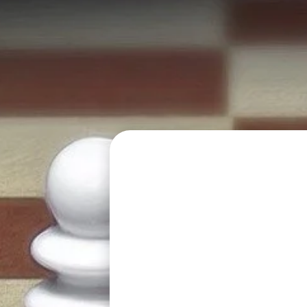
Audio zum Ort
Audio zum Kunstwerk
Audio „Wusstest du schon?“
Audio Textmeditation
Audio Weg-Impuls
Station 4 – Audiowalk
Audio zum Ort
Audio zum Kunstwerk
Audio "Wusstest du schon?"
Audio Audio Textmeditation
Audio Weg-Impuls
Station 6 – Audiowalk