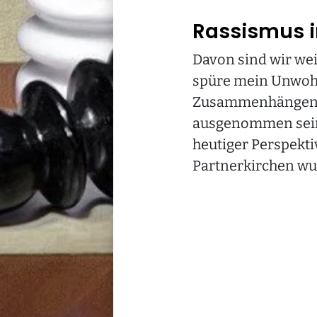
Audio zum Ort
Rassismus i
Audio zum Kunstwerk
Audio "Wusstest du schon?"
Davon sind wir wei
Audio als Textmeditation
spüre mein Unwohls
Zusammenhängen u
Audio Weg-Impuls
ausgenommen sein?
heutiger Perspekt
Partnerkirchen w